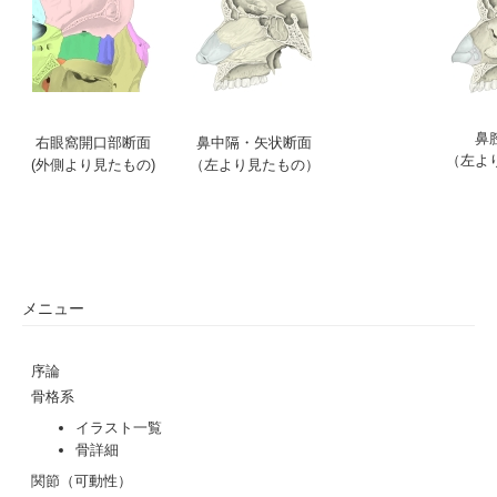
鼻
右眼窩開口部断面
鼻中隔・矢状断面
（左よ
(外側より見たもの)
（左より見たもの）
メニュー