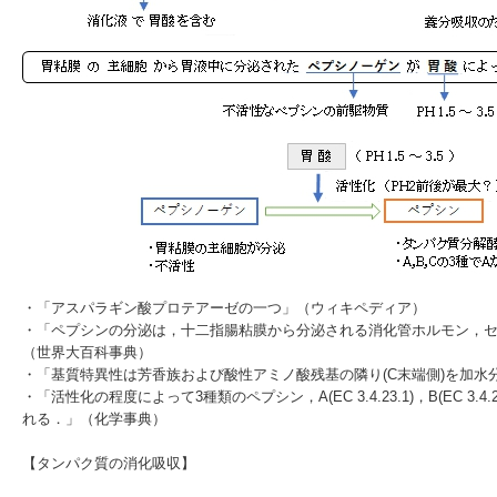
・「
アスパラギン酸プロテアーゼ
の一つ」（
ウィキペディア
）
・「ペプシンの分泌は，十二指腸粘膜から分泌される消化管ホルモン，
（
世界大百科事典
）
・「
基質特異性
は芳香族および酸性アミノ酸残基の隣り(C末端側)を加水
・「活性化の程度によって3種類のペプシン，A(EC 3.4.23.1)，B(EC 3.4.23.
れる．」（
化学事典
）
【タンパク質の消化吸収】