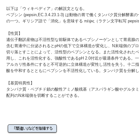
以下は「ウィキペディア」の解説文となる。
ペプシン
(pepsin,
EC
.3.4.23.1-3) は動物の
胃
で働く
タンパク質分解酵素
の
の一つ。
ギリシア語
で「消化」を意味する πέψις（ラテン文字転写 peps
【性質】
遺伝子
翻訳
産物は不活性型な前駆体である
ペプシノーゲン
として胃底腺
含む
胃液
中に分泌されると
pH
の低下で立体構造が変化し、N末端側のプ
切り落とすことによって、活性型のペプシンとなる。また活性化された
用し、これを活性化する。強酸性である
pH
2.0付近が最適条件である。
アルカリ性条件にすると不可逆的に立体構造が変性し活性を失う。
十二
酸を中和するとともにペプシンを不活性化している。タンパク質を分解
【基質特異性】
タンパク質・ペプチド鎖の酸性アミノ酸残基（
アスパラギン酸
や
グルタ
配列のN末端側を切断することができる。