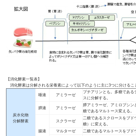
【消化酵素一覧表】
消化酵素は分解される栄養素によって以下のように主に3つに分けるこ
プチアリンとも。多糖である
唾液
アミラーゼ
スに分解する。
膵アミラーゼ、アミロプシン
膵液
アミラーゼ
糖
であるマルトース変える。
炭水化物
二糖であるスクロースを
ブド
分解酵素
スクラーゼ
糖）に変える。
腸液
マルターゼ
二糖であるマルトースを
ブド