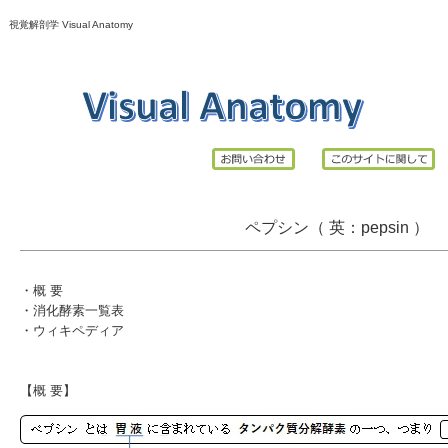
視覚解剖学 Visual Anatomy
ペプシン（ 英：pepsin ）
・
概 要
・
消化酵素一覧表
・
ウィキペディア
【概 要】