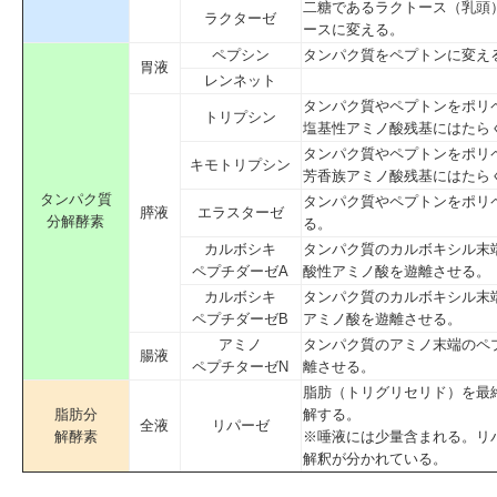
二糖であるラクトース（乳頭
ラクターゼ
ースに変える。
ペプシン
タンパク質
をペプトンに変え
胃液
レンネット
タンパク質やペプトンを
ポリ
トリプシン
塩基性アミノ酸
残基
にはたら
タンパク質やペプトンをポリ
キモトリプシン
芳香族アミノ酸
残基にはたら
タンパク質
タンパク質やペプトンをポリ
膵液
エラスターゼ
分解酵素
る。
カルボシキ
タンパク質のカルボキシル末
ペプチダーゼA
酸性アミノ酸を遊離させる。
カルボシキ
タンパク質のカルボキシル末
ペプチダーゼB
アミノ酸を遊離させる。
アミノ
タンパク質のアミノ末端のペ
腸液
ペプチターゼN
離させる。
脂肪（
トリグリセリド
）を最
脂肪分
解する。
全液
リパーゼ
解酵素
※唾液には少量含まれる。リ
解釈が分かれている。