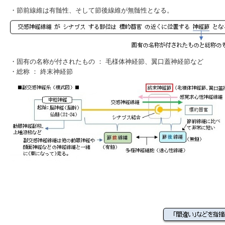
・
節前線維
は
有髄性
、そして
節後線維
が
無髄性
となる。
・固有の名称が付されたもの ：
毛様体神経節
、
翼口蓋神経節
など
・総称 ： 終末神経節