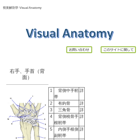
視覚解剖学 Visual Anatomy
右手、手首（背
面）
1
背側中手靭
詳
帯
2
有鈎骨
詳
3
三角骨
詳
4
背側橈骨手
詳
根靭帯
5
内側手根側
詳
副靭帯