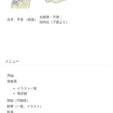
右橈骨・尺骨：
右手、手首 （前面）
回内位（下面より）
メニュー