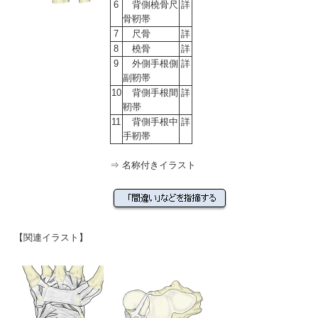
6
背側橈骨尺
詳
骨靭帯
7
尺骨
詳
8
橈骨
詳
9
外側手根側
詳
副靭帯
10
背側手根間
詳
靭帯
11
背側手根中
詳
手靭帯
⇒
名称付きイラスト
【関連イラスト】