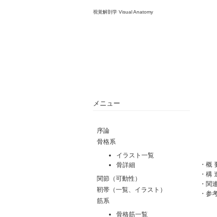
視覚解剖学 Visual Anatomy
メニュー
・
概 
・
構 
・
関
・
参