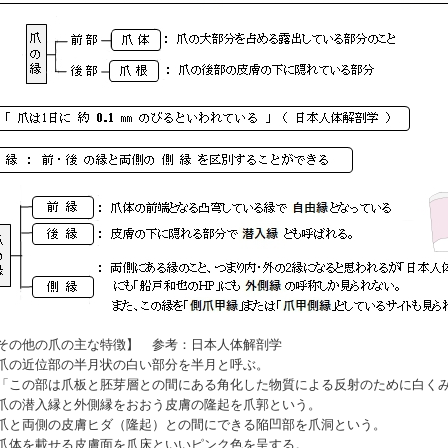
その他の爪の主な特徴】 参考：日本人体解剖学
爪の近位部の半月状の白い部分を
半月
と呼ぶ。
この部は爪板と胚芽層との間にある角化した物質による反射のために白くみ
爪の潜入縁と外側縁をおおう皮膚の隆起を
爪郭
という。
爪と両側の皮膚ヒダ（隆起）との間にできる陥凹部を
爪洞
という。
爪体を載せる皮膚面を
爪床
といいピンク色を呈する。