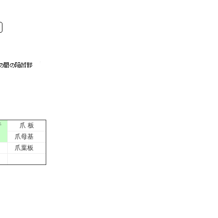
行
爪 板
爪母基
爪葉板