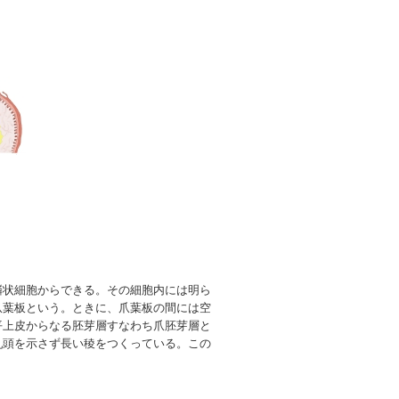
鱗状細胞からできる。その細胞内には明ら
爪葉板
という。ときに、爪葉板の間には空
平上皮からなる胚芽層すなわち爪胚芽層と
乳頭を示さず長い稜をつくっている。この