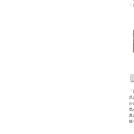
・
「
爪
か
気
真
稜