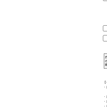
【
・
「
・
・
・