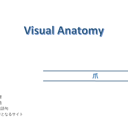
要
造
連語句
考となるサイト