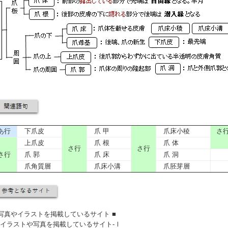
あ行
下爪皮
爪 甲
爪床小稜
さ
上爪皮
爪 根
爪 体
さ行
さ行
さ行
爪 郭
爪 床
爪 洞
爪角質層
爪床小溝
爪胚芽層
 写真やイラストを掲載しているサイト ■
イラストや写真を掲載しているサイト-Ⅰ