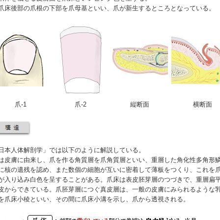
爪床後部の爪根の下部を
爪母基
といい、爪が新生するところとなっている。
爪-1
爪-2
縦断面
横断面
日本人体解剖学」では以下のように解説している。
は皮膚に由来し、爪を作る角質層を爪角質層といい、重層した角化性多角形
に核の遺残を認め、また数個の細胞が互いに密着して薄板をつくり、これを
が入り込み白色を呈することがある。爪床は表皮胚芽層のつづきで、重層扁
皮からできている。爪胚芽層につぐ真皮層は、一般の皮膚にみられるような
を爪床小稜といい、その間に爪床小溝を示し、爪から透視される。