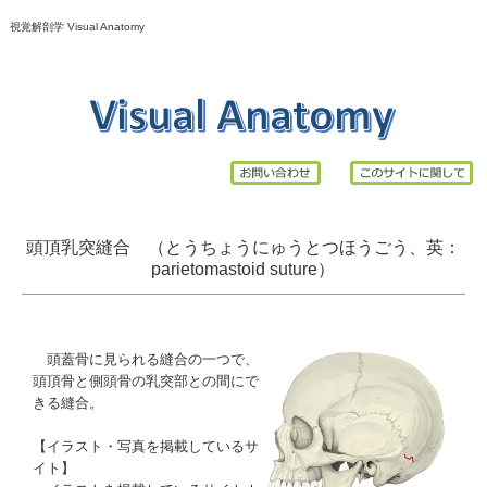
視覚解剖学 Visual Anatomy
頭頂乳突縫合 （とうちょうにゅうとつほうごう、英：
parietomastoid
suture
）
頭蓋
骨
に見られる
縫合
の一つで、
頭頂骨
と
側頭骨
の
乳突部
との間にで
きる縫合。
【イラスト・写真を掲載しているサ
イト】