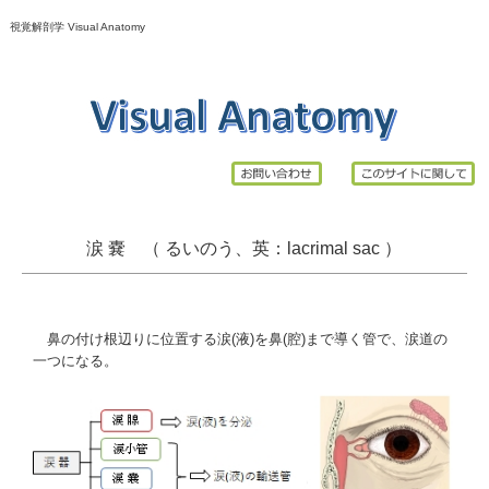
視覚解剖学 Visual Anatomy
涙 嚢 （ るいのう、英：
lacrimal
sac
）
鼻の付け根辺りに位置する涙(液)を鼻(腔)まで導く管で、
涙道
の
一つになる。