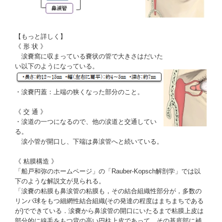
【もっと詳しく】
《 形 状 》
涙嚢窩
に収まっている嚢状の管で大きさはだいた
い以下のようになっている。
・
涙嚢円蓋
：上端の狭くなった部分のこと。
《 交 通 》
・涙道の一つになるので、他の涙道と交通してい
る。
涙小管
が開口し、下端は
鼻涙管
へと続いている。
《 粘膜構造 》
「
船戸和弥のホームページ
」の「
Rauber-Kopsch解剖学
」では以
下のような解説文が見られる。
「涙嚢の粘膜も鼻涙管の粘膜も，その結合組織性部分が，多数の
リンパ球をもつ
細網性結合組織
(その発達の程度はまちまちである
が)でできている．涙嚢から鼻涙管の開口にいたるまで粘膜上皮は
部分的に線毛をもつ背の高い円柱上皮であって，その基底部に
補