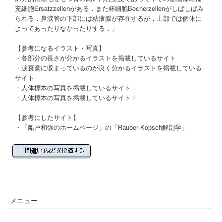
充細胞
Ersatzzellenがある．また
杯細胞
Becherzellenがしばしばみ
られる．鼻涙管の下部には粘液腺が存在するが，上部では個体に
よってあったりなかったりする．」
【参考になるイラスト・写真】
・
各部分の長さが分かるイラストを掲載しているサイト
・
涙嚢窩に収まっているのが良く分かるイラストを掲載している
サイト
・
人体標本の写真を掲載しているサイトⅠ
・
人体標本の写真を掲載しているサイトⅡ
【参考にしたサイト】
・「
船戸和弥のホームページ
」の「
Rauber-Kopsch解剖学
」
メニュー