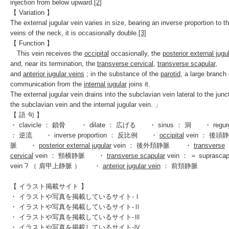
injection from below upward.
[2]
【 Variation 】
The external jugular vein varies in size, bearing an
inverse proportion
to th
veins of the neck, it is occasionally double.
[3]
【 Function 】
This vein receives the
occipital
occasionally, the
posterior external jugul
and, near its termination, the
transverse cervical
,
transverse scapular
,
and
anterior jugular veins
; in the substance of the
parotid
, a large branch 
communication from the
internal jugular
joins it.
The external jugular vein drains into the subclavian vein lateral to the junc
the subclavian vein and the internal jugular vein. 」
【 語 句 】
・ clavicle ： 鎖骨 ・ dilate ： 広げる ・ sinus ： 洞 ・ regurgit
： 逆流 ・ inverse proportion ： 反比例 ・
occipital
vein ： 後頭静
脈 ・
posterior external jugular
vein ： 後外頚静脈 ・
transverse
cervical
vein ： 頸横静脈 ・
transverse scapular
vein ： ＝ suprascap
vein ? （ 肩甲上静脈 ） ・
anterior jugular vein
： 前頚静脈
【 イラスト掲載サイト 】
・
イラストや写真を掲載しているサイト-Ⅰ
・
イラストや写真を掲載しているサイト-Ⅱ
・
イラストや写真を掲載しているサイト-Ⅲ
・
イラストや写真を掲載しているサイト-Ⅳ