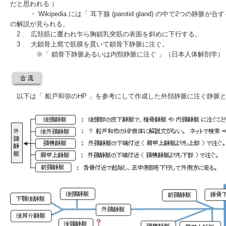
だと思われる ）
・ Wikipedia には「 耳下腺 (parotid gland) の中で2つの静脈が合
の解説が見られる。
2 .
広頚筋
に覆われ乍ら
胸鎖乳突筋
の表面を斜めに下行する。
3 .
大鎖骨上窩
で筋膜を貫いて
鎖骨下静脈
に注ぐ。
※「
鎖骨下静脈
あるいは
内頸静脈
に注ぐ 」（
日本人体解剖学
）
以下は「
船戸和弥のHP
」を参考にして作成した外頚静脈に注ぐ静脈