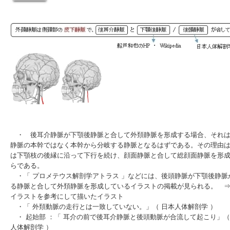
・ 後耳介静脈が下顎後静脈と合して外頚静脈を形成する場合、それは
静脈の本幹ではなく本幹から分岐する静脈となるはずである。その理由
は下顎枝の後縁に沿って下行を続け、顔面静脈と合して総顔面静脈を形
らである。
・「 プロメテウス解剖学アトラス 」などには、後頭静脈が下顎後静脈
る静脈と合して外頚静脈を形成しているイラストの掲載が見られる。 
イラストを参考にして描いたイラスト
・「 外頚動脈の走行とは一致していない。」（
日本人体解剖学
）
・ 起始部 ：「 耳介の前で後耳介静脈と後頭動脈が合流して起こり」（
人体解剖学
）