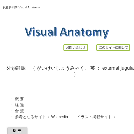
視覚解剖学 Visual Anatomy
外頚静脈 （ がいけいじょうみゃく、 英 ： external jugular 
）
・
概 要
・
経 過
・ 合 流
・
参考となるサイト
（
Wikipedia
、
イラスト掲載サイト
）