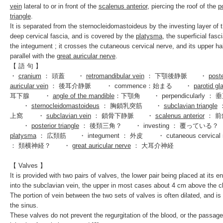
vein
lateral to or in front of the
scalenus anterior
, piercing the roof of the
p
triangle
.
It is separated from the sternocleidomastoideus by the
investing
layer of 
deep cervical fascia, and is covered by the
platysma
, the superficial fasc
the
integument
; it crosses the
cutaneous cervical nerve
, and its upper ha
parallel with the
great auricular nerve
.
【 語 句 】
・
cranium
： 頭蓋 ・
retromandibular vein
： 下顎後静脈 ・
poste
auricular vein
： 後耳介静脈 ・ commence：始まる ・
parotid gl
耳下腺 ・
angle of the mandible
：
下顎角
・ perpendicularly ： 
・
sternocleidomastoideus
： 胸鎖乳突筋 ・
subclavian triangle
上窩 ・
subclavian vein
： 鎖骨下静脈 ・
scalenus anterior
： 前
・
posterior triangle
： 後頚三角？ ・ investing ： 覆ってい
platysma
： 広頚筋 ・ integument ： 外皮 ・ cutaneous cervical n
： 頚横神経？ ・
great auricular nerve
： 大耳介神経
【 Valves 】
It is provided with two pairs of valves, the lower pair being placed at its e
into the subclavian vein, the upper in most cases about 4 cm above the
c
The portion of vein between the two sets of valves is often
dilated
, and is
the
sinus
.
These valves do not prevent the
regurgitation
of the blood, or the passage