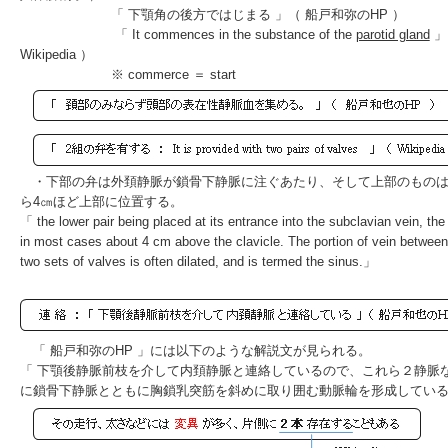
「 下顎角の後方ではじまる 」（
船戸和弥のHP
）
「 It commences in the substance of the
parotid gland
」
Wikipedia ）
※ commerce ＝ start
・下部の弁は外頚静脈が鎖骨下静脈に注ぐあたり、そして上部のものは
ら4㎝ほど上部に位置する。
「 the lower pair being placed at its entrance into the subclavian vein, the
in most cases about 4 cm above the clavicle. The portion of vein between
two sets of valves is often dilated, and is termed the sinus.」
「
船戸和弥のHP
」には以下のような解説文が見られる。
「 下顎後静脈前枝を介して内頚静脈と連絡しているので、これら２静脈
に鎖骨下静脈とともに胸鎖乳突筋を斜めに取り囲む動脈輪を形成してい