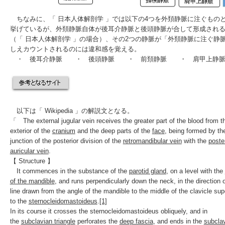
ちなみに、「
日本人体解剖学
」では以下の4つを外頚静脈に注ぐもの
挙げているが、外頚静脈自体が後耳介静脈と後頭静脈が合して形成され
（「
日本人体解剖学
」の場合）、その2つの静脈が「外頚静脈に注ぐ静
しえカウントされるのには違和感を覚える。
・ 後耳介静脈 ・ 後頭静脈 ・ 前頚静脈 ・ 肩甲上静
以下は「
Wikipedia
」の解説文となる。
「 The external jugular vein receives the greater part of the blood from t
exterior of the
cranium
and the deep parts of the
face
, being formed by th
junction of the posterior division of the
retromandibular vein
with the
poste
auricular vein
.
【 Structure 】
It
commences
in the substance of the
parotid gland
, on a level with the
of the mandible
, and runs
perpendicularly
down the neck, in the direction o
line drawn from the angle of the mandible to the middle of the clavicle supe
to the
sternocleidomastoideus
.
[1]
In its course it crosses the sternocleidomastoideus obliquely, and in
the
subclavian triangle
perforates the
deep fascia
, and ends in the
subcla