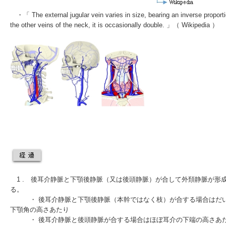
・「 The external jugular vein varies in size, bearing an inverse proporti
the other veins of the neck, it is occasionally double. 」（ Wikipedia ）
1 .
後耳介静脈
と
下顎後静脈
（又は
後頭静脈
）が合して外頚静脈が形
る。
・
後耳介静脈
と
下顎後静脈
（本幹ではなく枝）が合する場合はだ
下顎角の高さあたり
・
後耳介静脈
と
後頭静脈
が合する場合はほぼ耳介の下端の高さあ