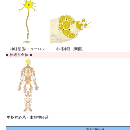
神経細胞/ニューロン
末梢神経（断面）
■ 神経系全体 ■
中枢神経系・末梢神経系
中枢神経系