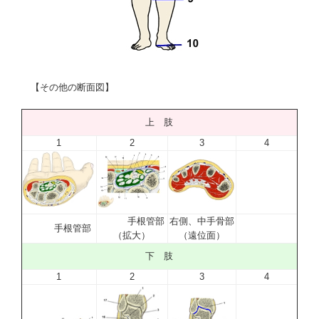
【その他の断面図】
上 肢
1
2
3
4
手根管部
右側、中手骨部
手根管部
（拡大）
（遠位面）
下 肢
1
2
3
4