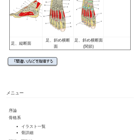
足、斜め横断
足、斜め横断面
足、縦断面
面
(関節)
メニュー