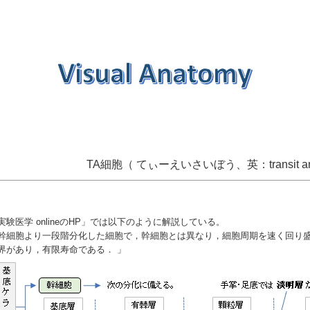
TA細胞（ てぃーえいさいぼう、英：transit amplif
実験医学 onlineのHP
」では以下のように解説している。
幹細胞より一段階分化した細胞で，幹細胞とは異なり，細胞周期を速く回り
界があり，有限寿命である． 」