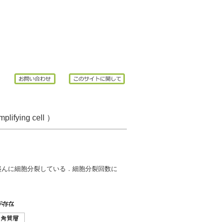
ying cell ）
盛んに細胞分裂している．細胞分裂回数に