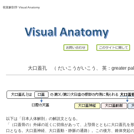
視覚解剖学 Visual Anatomy
大口蓋孔 （ だいこうがいこう、 英：greater palati
以下は「日本人体解剖」の解説文となる。
「（口蓋骨の）外縁の近くに切痕があって、上顎骨とともに大口蓋孔を
口となる。大口蓋神経、大口蓋動・静脈の通路）。この後方、錐体突起の