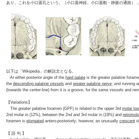
あり、これを小口蓋孔という。（小口蓋神経、小口蓋動・静脈の通路） 
以下は「
Wikipedia
」の解説文となる。
At either posterior angle of the
hard palate
is the greater palatine forame
the
descending palatine vessels
and
greater palatine nerve
; and running a
(towards the center-line) from it is a groove, for the same vessels and ner
【Variations】
The greater palatine foramen (GPF) is related to the upper 3rd
molar too
2nd molar in (12%), between the 2nd and 3rd molar in (19%) and
retromola
foramen is
elongated
antero-posteriorly; however, an unusually
crescent
sh
【 語 句 】