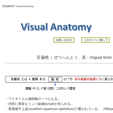
視覚解剖学 Visual Anatomy
舌扁桃（ ぜつへんとう、英：
lingual
tonsi
・
ワイダイエル扁桃輪
の一つとなる。
・内部に豊富なリンパ組織(lymphが見られる。
・重層扁平上皮(stratified squamous epithelium)で覆われている。（Wikip