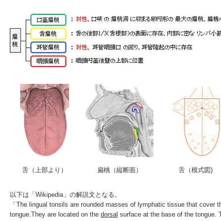
舌（上部より）
扁桃（縦断面）
舌（模式図)
以下は「Wikipedia」の解説文となる。
「The
lingual tonsils
are rounded masses of lymphatic tissue that cover the
tongue.They are located on the
dorsal
surface at the base of the tongue. 