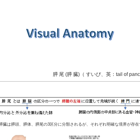
膵 尾 (膵 臓)（ すいび、英：tail of panc
膵臓は膵頭、膵体、膵尾の3区分に分類されるが、それぞれ明確な境界が存在