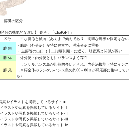
膵臓の区分
3区分の機能的な違い】 参考：「ChatGPT」
区
分
主な特徴と傾向（あくまで傾向であり、明確な境界や限定はない
・腺房（外分泌）が特に豊富で、膵液分泌に重要
膵 頭
・ 主膵管の出口（十二指腸乳頭）に近く、胆管系と関係が深い
膵 体
外分泌・内分泌ともにバランスよく存在
ランゲルハンス島が比較的多いとされ、内分泌機能（特にインス
膵 尾
（※膵全体のランゲルハンス島の約60～80％が膵尾部に集中して
も）
 写真やイラストを掲載しているサイト ■
イラストや写真を掲載しているサイト-Ⅰ
イラストや写真を掲載しているサイト-Ⅱ
イラストや写真を掲載しているサイト-Ⅲ
イラストや写真を掲載しているサイト-Ⅳ