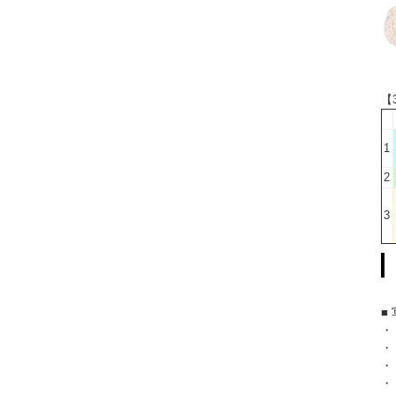
【
1
2
3
■
・
・
・
・