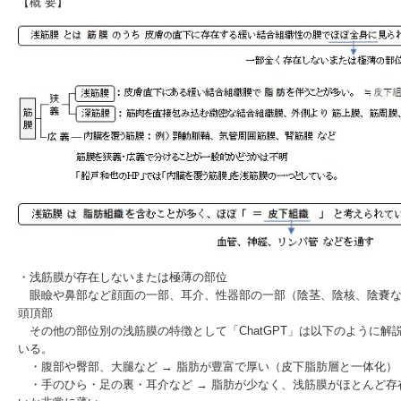
【概 要】
・浅筋膜が存在しないまたは極薄の部位
眼瞼や鼻部など顔面の一部、耳介、性器部の一部（陰茎、陰核、陰嚢な
頭頂部
その他の部位別の浅筋膜の特徴として「ChatGPT」は以下のように解
いる。
・腹部や臀部、大腿など → 脂肪が豊富で厚い（皮下脂肪層と一体化）
・手のひら・足の裏・耳介など → 脂肪が少なく、浅筋膜がほとんど存