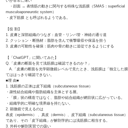
いか非常に薄い
・顔面 → 表情筋の動きに関与する特殊な浅筋膜（SMAS：superficial
musculoaponeurotic system）
・
皮下筋膜
とも呼ばれるようである。
【役 割】
1. 皮膚と深部組織のつなぎ：血管・リンパ管・神経の通り道
2. クッション・断熱材：脂肪を含んで衝撃吸収や保温を担う
3. 皮膚の可動性を確保：筋肉や骨の動きに追従できるようにする
【「ChatGPT」に聞いてみた】
Q.「皮膚の断面を見て浅筋膜は確認できるのか？」
A.「皮膚の断面を光学顕微鏡レベルで見たとき、浅筋膜は「独立した膜
てははっきり確認できない。
■理 由■
1. 浅筋膜の正体は皮下組織（subcutaneous tissue）
・疎性結合組織や脂肪組織を主体とする層。
・「膜」状の構造ではなく、脂肪や結合組織が網目状に広がっている。
・組織学的に明確な境界線を持たない。
2. 顕微鏡で見えるのは
表皮（epidermis） 、真皮（dermis）、皮下組織（subcutaneous tissue）
であり、その「皮下組織」が解剖学的には浅筋膜に相当する。
3. 外科や解剖実習での扱い