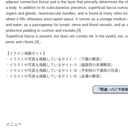
adipose
connective tissue
and is the layer that primarily determines the s
a body. In addition to its
subcutaneous
presence, superficial fascia surro
organs
and
glands
,
neurovascular bundles
, and is found at many other lo
where it fills otherwise unoccupied space. It serves as a storage medium
and
water
; as a passageway for
lymph
,
nerve
and
blood vessels
; and as 
protective padding to cushion and insulate.
[3]
Superficial fascia is present, but does not contain fat, in the
eyelid
,
ear
,
s
penis
and
clitoris
.
[4]
」
【イラスト掲載サイト】
・
イラストや写真を掲載しているサイト-Ⅰ（下腿の断面）
・
イラストや写真を掲載しているサイト-Ⅱ（脇腹部の表層断面）
・
イラストや写真を掲載しているサイト-Ⅲ（手術時の下腿部の写真）
・
イラストや写真を掲載しているサイト-Ⅳ（皮膚の断面）
メニュー