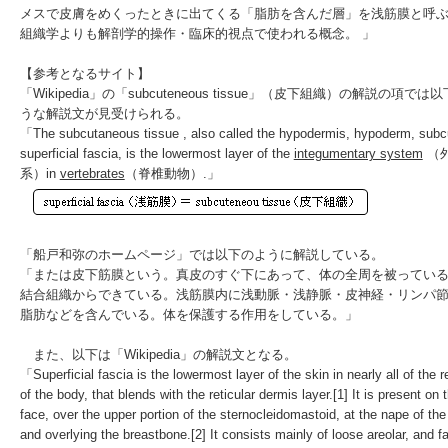
メスで皮膚をめくったときに出てくる「脂肪を含んだ層」を浅筋膜と呼
組織学よりも解剖学的操作・臨床的視点で使われる概念。 」
【参考となるサイト】
「Wikipedia」の「
subcuteneous tissue
」（皮下組織）の解説の項では以
うな解説文が見受けられる。
「The
subcutaneous tissue
, also called the
hypodermis
,
hypoderm
,
subc
superficial fascia
, is the lowermost layer of the
integumentary system
（
系）in
vertebrates
（脊椎動物）.」
「
船戸和弥のホームページ
」では以下のように解説している。
「または
皮下筋膜
という。真皮のすぐ下にあって、体の全周を被ってい
結合組織
からできている。浅筋膜内に浅動脈・浅静脈・皮神経・リンパ
脂肪などを含んでいる。体を保護する作用をしている。」
また、以下は「Wikipedia」の解説文となる。
「
Superficial
fascia
is the lowermost layer of the
skin
in nearly all of the 
of the
body
, that blends with the
reticular dermis
layer.
[1]
It is present on 
face
, over the upper portion of the
sternocleidomastoid
, at the
nape
of th
and overlying the
breastbone
.
[2]
It consists mainly of loose
areolar
, and fa