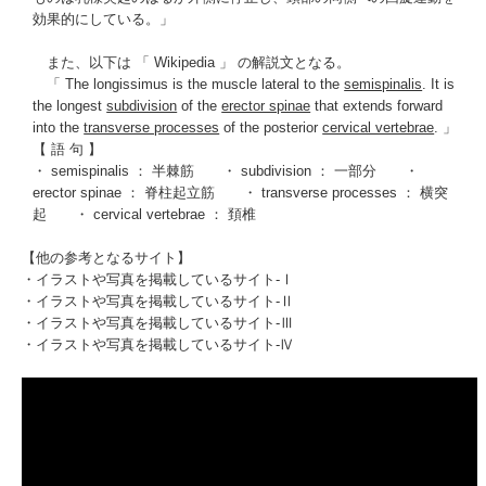
効果的にしている。」
また、以下は 「
Wikipedia
」 の解説文となる。
「 The
longissimus
is the muscle lateral to the
semispinalis
. It is
the longest
subdivision
of the
erector spinae
that extends forward
into the
transverse processes
of the posterior
cervical vertebrae
. 」
【 語 句 】
・
semispinalis
： 半棘筋 ・ subdivision ： 一部分 ・
erector spinae
： 脊柱起立筋 ・
transverse processes
： 横突
起 ・
cervical vertebrae
： 頚椎
【他の参考となるサイト】
・
イラストや写真を掲載しているサイト-Ⅰ
・
イラストや写真を掲載しているサイト-Ⅱ
・
イラストや写真を掲載しているサイト-Ⅲ
・
イラストや写真を掲載しているサイト-Ⅳ