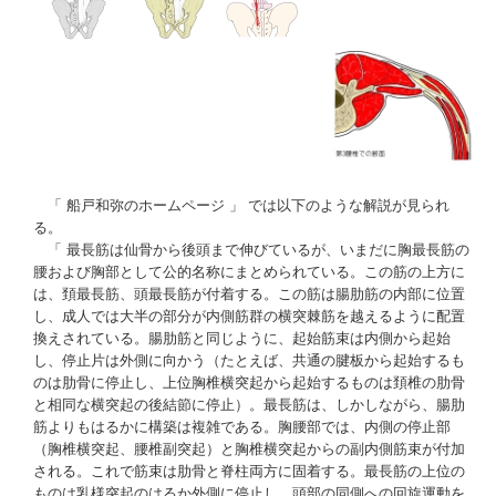
「
船戸和弥のホームページ
」 では以下のような解説が見られ
る。
「 最長筋は仙骨から後頭まで伸びているが、いまだに胸最長筋の
腰および胸部として公的名称にまとめられている。この筋の上方に
は、頚最長筋、頭最長筋が付着する。この筋は腸肋筋の内部に位置
し、成人では大半の部分が内側筋群の横突棘筋を越えるように配置
換えされている。腸肋筋と同じように、起始筋束は内側から起始
し、停止片は外側に向かう（たとえば、共通の腱板から起始するも
のは肋骨に停止し、上位胸椎横突起から起始するものは頚椎の肋骨
と相同な横突起の後結節に停止）。最長筋は、しかしながら、腸肋
筋よりもはるかに構築は複雑である。胸腰部では、内側の停止部
（胸椎横突起、腰椎副突起）と胸椎横突起からの副内側筋束が付加
される。これで筋束は肋骨と脊柱両方に固着する。最長筋の上位の
ものは乳様突起のはるか外側に停止し、頭部の同側への回旋運動を