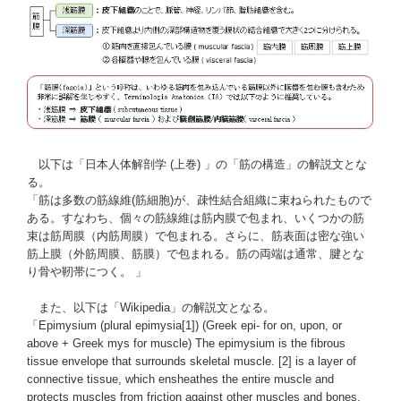
以下は「
日本人体解剖学 (上巻)
」の「筋の構造」の解説文とな
る。
「筋は多数の筋線維(筋細胞)が、疎性結合組織に束ねられたもので
ある。すなわち、個々の筋線維は筋内膜で包まれ、いくつかの筋
束は筋周膜（内筋周膜）で包まれる。さらに、筋表面は密な強い
筋上膜（外筋周膜、筋膜）で包まれる。筋の両端は通常、腱とな
り骨や靭帯につく。 」
また、以下は「
Wikipedia
」の解説文となる。
「
Epimysium
(
plural
epimysia
[1]
) (Greek
epi-
for on, upon, or
above + Greek
mys
for muscle) The epimysium is the fibrous
tissue envelope that surrounds skeletal muscle.
[2]
is a layer of
connective tissue
, which ensheathes the entire
muscle
and
protects muscles from friction against other muscles and bones.