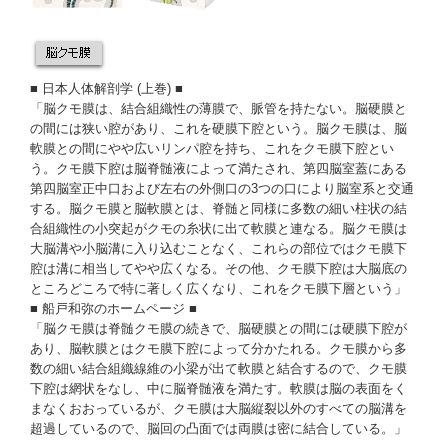
■
日本人体解剖学 (上巻)
■
「脳クモ膜は、結合組織性の薄膜で、脈管を持たない。脳硬膜と
の間には狭い腔があり、これを
硬膜下腔
という。脳クモ膜は、脳
軟膜との間にやや広いリンパ腔を持ち、これを
クモ膜下腔
とい
う。クモ膜下腔は脳脊髄液によって満たされ、第四脳室蓋にある
第四脳室正中口および左右の外側口の3つの口により脳室系と交通
する。脳クモ膜と脳軟膜とは、脊髄と同様に多数の細い柱状の結
合組織性の小突起がクモの糸状に出て軟膜と連なる。脳クモ膜は
大脳溝や小脳溝に入り込むことなく、これらの部位ではクモ膜下
腔は溝に相当してやや広くなる。その他、クモ膜下腔は大脳底の
ところどころで特に著しく広くなり、これをクモ膜下層という」
■
船戸和弥のホームページ
■
「脳クモ膜は脊髄クモ膜の続きで、脳硬膜との間には硬膜下腔が
あり、脳軟膜とはクモ膜下腔によって分かたれる。クモ膜から多
数の細い結合組織線維の小梁が出て軟膜と結合するので、クモ膜
下腔は網状をなし、中に脳脊髄液を満たす。軟膜は脳の表面をく
まなくおおっているが、クモ膜は大脳縦裂以外のすべての脳溝を
超過しているので、脳回の凸面では両膜は密に結合している。」