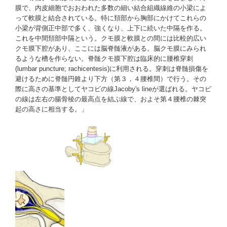
膜で、内皮細胞でおおわれた多数の細い結合組織線維の小梁によ
って軟膜と結合されている。特に頚部から胸部にかけてこれらの
小梁が背側正中部で多く、強くなり、上下に続いた中隔を作る。
これを中間頚部中隔という。クモ膜と軟膜との間には比較的広い
クモ膜下腔があり、ここには脳脊髄液がある。脳クモ膜にみられ
るような槽を作らない。脊髄クモ膜下腔は臨床的に腰椎穿刺
(lumbar puncture; rachicentesis)に利用される。穿刺は脊髄損傷を
避けるために脊髄円錐より下方（第３，４腰椎間）で行う。その
際に高さの基準としてヤコビの線Jacoby's lineが選ばれる。ヤコビ
の線は左右の腸骨稜の最高点を結ぶ線で、およそ第４腰椎の棘突
起の高さに相当する。」