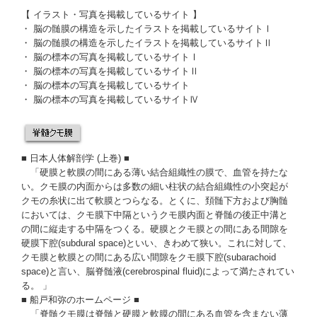
【 イラスト・写真を掲載しているサイト 】
・
脳の髄膜の構造を示したイラストを掲載しているサイトⅠ
・
脳の髄膜の構造を示したイラストを掲載しているサイトⅡ
・
脳の標本の写真を掲載しているサイトⅠ
・
脳の標本の写真を掲載しているサイトⅡ
・
脳の標本の写真を掲載しているサイト
・
脳の標本の写真を掲載しているサイトⅣ
■
日本人体解剖学 (上巻)
■
「硬膜と軟膜の間にある薄い結合組織性の膜で、血管を持たな
い。クモ膜の内面からは多数の細い柱状の結合組織性の小突起が
クモの糸状に出て軟膜とつらなる。とくに、頚髄下方および胸髄
においては、
クモ膜下中隔
というクモ膜内面と脊髄の後正中溝と
の間に縦走する中隔をつくる。硬膜とクモ膜との間にある間隙を
硬膜下腔
(subdural space)といい、きわめて狭い。これに対して、
クモ膜と軟膜との間にある広い間隙を
クモ膜下腔
(subarachoid
space)と言い、
脳脊髄液
(cerebrospinal fluid)によって満たされてい
る。 」
■
船戸和弥のホームページ
■
「脊髄クモ膜は脊髄と硬膜と軟膜の間にある血管を含まない薄