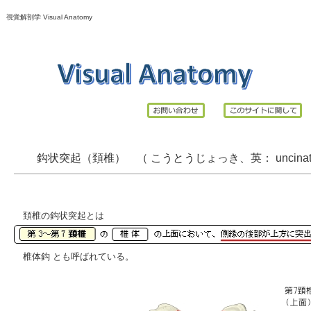
視覚解剖学 Visual Anatomy
鈎状突起（頚椎） （ こうとうじょっき、英：
uncina
頚椎の鈎状突起とは
椎体鈎
とも呼ばれている。