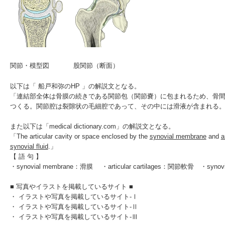
関節・模型図
股関節（断面）
以下は
「
船戸和弥のHP
」
の解説文となる。
「連結部全体は骨膜の続きである関節包（関節嚢）に包まれるため、骨
つくる。関節腔は裂隙状の毛細腔であって、その中には滑液が含まれる
また以下は「
medical dictionary.com
」の解説文となる。
「The articular cavity or space enclosed by the
synovial membrane
and
a
synovial fluid
.」
【 語 句 】
・synovial membrane：滑膜 ・articular cartilages：関節軟骨 ・synovi
■ 写真やイラストを掲載しているサイト ■
・
イラストや写真を掲載しているサイト-Ⅰ
・
イラストや写真を掲載しているサイト-Ⅱ
・
イラストや写真を掲載しているサイト-Ⅲ