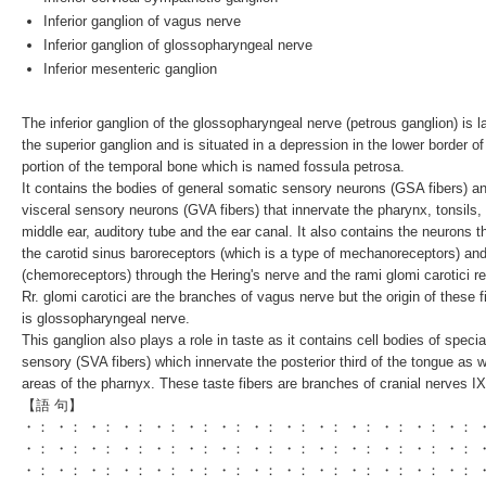
Inferior ganglion of vagus nerve
Inferior ganglion of glossopharyngeal nerve
Inferior mesenteric ganglion
The
inferior ganglion of the
glossopharyngeal nerve
(
petrous ganglion
) is 
the
superior ganglion
and is situated in a depression in the lower border o
portion
of the
temporal bone
which is named
fossula petrosa
.
It contains the bodies of general somatic sensory neurons (GSA fibers) a
visceral sensory neurons (GVA fibers) that innervate the pharynx, tonsils,
middle ear, auditory tube and the ear canal. It also contains the neurons t
the
carotid sinus
baroreceptors
(which is a type of
mechanoreceptors
) an
(
chemoreceptors
) through the
Hering's nerve
and the rami glomi carotici re
Rr. glomi carotici are the branches of
vagus nerve
but the origin of these f
is
glossopharyngeal nerve
.
This ganglion also plays a role in taste as it contains cell bodies of specia
sensory (SVA fibers) which innervate the posterior third of the tongue as 
areas of the pharnyx. These taste fibers are branches of cranial nerves I
【語 句】
・： ・： ・： ・： ・： ・： ・： ・： ・： ・： ・： ・： ・： ・： 
・： ・： ・： ・： ・： ・： ・： ・： ・： ・： ・： ・： ・： ・： 
・： ・： ・： ・： ・： ・： ・： ・： ・： ・： ・： ・： ・： ・： 