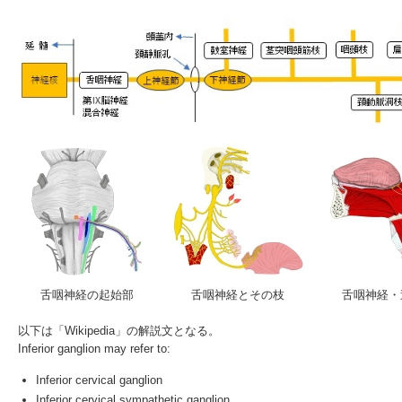
舌咽神経の起始部
舌咽神経とその枝
舌咽神経・
以下は「
Wikipedia
」の解説文となる。
Inferior ganglion
may refer to:
Inferior cervical ganglion
Inferior cervical sympathetic ganglion