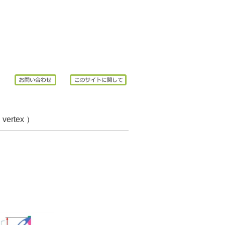
rtex ）