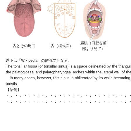
扁桃（口腔を前
舌とその周囲
舌（模式図)
部より見て）
以下は「
Wikipedia
」の解説文となる。
The
tonsillar fossa
(or
tonsillar sinus
) is a space delineated by the triangula
the
palatoglossal
and
palatopharyngeal arches
within the lateral wall of the
In many cases, however, this sinus is obliterated by its walls becoming
tonsils
.
【語句】
・： ・： ・： ・： ・： ・： ・： ・： ・： ・： ・： ・： ・： ・： 
・： ・： ・： ・： ・： ・： ・： ・： ・： ・： ・： ・： ・： ・： 