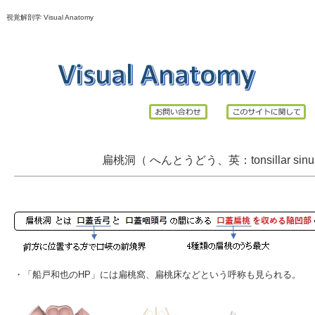
視覚解剖学 Visual Anatomy
扁桃洞（ へんとうどう、英：tonsillar sinus/
・「船戸和也のHP」には
扁桃窩
、
扁桃床
などという呼称も見られる。