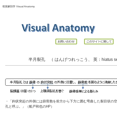
視覚解剖学 Visual Anatomy
半月裂孔 （ はんげつれっこう、 英：hiatus semi
・「鈎状突起の外側には篩骨胞を前方から下方に囲む弯曲した裂目状の
孔と呼ぶ。」（船戸和也のHP）