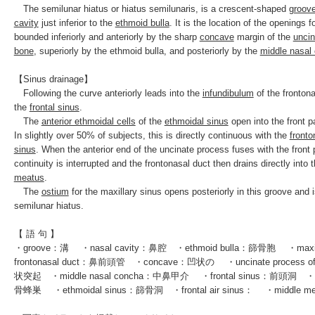
The semilunar hiatus or hiatus semilunaris, is a crescent-shaped
groov
cavity
just inferior to the
ethmoid bulla
. It is the location of the openings f
bounded inferiorly and anteriorly by the sharp
concave
margin of the
uncin
bone
, superiorly by the ethmoid bulla, and posteriorly by the
middle nasal
【Sinus drainage】
Following the curve anteriorly leads into the
infundibulum
of the
fronton
the
frontal sinus
.
The
anterior ethmoidal cells
of the
ethmoidal sinus
open into the front pa
In slightly over 50% of subjects, this is directly continuous with the
fronto
sinus
. When the anterior end of the uncinate process fuses with the front p
continuity is interrupted and the frontonasal duct then drains directly into 
meatus
.
The
ostium
for the
maxillary sinus
opens posteriorly in this groove and i
semilunar hiatus.
【 語 句 】
・groove：溝 ・nasal cavity：鼻腔 ・ethmoid bulla：篩骨胞 ・maxi
frontonasal duct：鼻前頭管 ・concave：凹状の ・uncinate process of
状突起 ・middle nasal concha：中鼻甲介 ・frontal sinus：前頭洞 ・ante
骨蜂巣 ・ethmoidal sinus：篩骨洞 ・frontal air sinus： ・middl