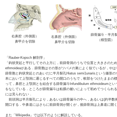
篩骨漏斗・半月
右鼻腔（外側面）
右鼻腔（外側面）
（模型図）
鼻甲介を切除
鼻甲介を切除
「Rauber-Kopsch 解剖学」
「鈎状突起と平行してその上方に，前篩骨洞のうちで位置と大きさのた
ethmoideaがある．篩骨胞はその形がツバメの巣によく似ているが，や
篩骨胞と鈎状突起とのあいだに
半月裂孔
Hiatus semi1unarisと
本において上顎洞に通じるすべての開口のうちで，軟部をつけたままの
って，鼻腔と上顎洞とを結合する
篩骨漏斗
Infundibulum ethmoi
をなしている．ところが篩骨漏斗は粘膜の被いによって初めてつくられ
には見られない．
前頭洞は半月裂孔により，あるいは篩骨漏斗の中へ，あるいは(約半数例
開口する．中鼻道にはさらに前篩骨洞が開くが，後篩骨洞は上鼻道に開く
また「Wikipedia」では以下のように解説している。