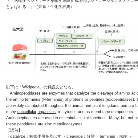
・「
末端
から
ジペプチド
を順次遊離する場合は
ジペプチジルアミノペプ
とよばれる．」（
栄養・生化学辞典
）
以下は「Wikipedia」の解説文となる。
Aminopeptidases are
enzymes
that
catalyze
the
cleavage
of
amino aci
the amino
terminus
(
N-terminus
) of
proteins
or
peptides
(exopeptidases). 
are widely distributed throughout the animal and plant kingdoms and are f
many
subcellular
organelles
, in
cytosol
, and as
membrane
components.
Aminopeptidases are used in essential cellular functions. Many, but not all
these peptidases are zinc
metalloenzymes
.
【語句】
・catalyze：触媒作用を及ぼす ・cleavage：分割 ・terminus：末端 ・