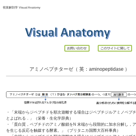
視覚解剖学 Visual Anatomy
アミノペプチターゼ（ 英：aminopeptidase ）
・「
末端
から
ジペプチド
を順次遊離する場合は
ジペプチジルアミノペプ
とよばれる．」（
栄養・生化学辞典
）
・「蛋白質，ペプチドのアミノ酸鎖をN 末端から段階的に
加水
分解し，
を生じる
反応
を触媒する酵素。」（
ブリタニカ国際大百科事典
）