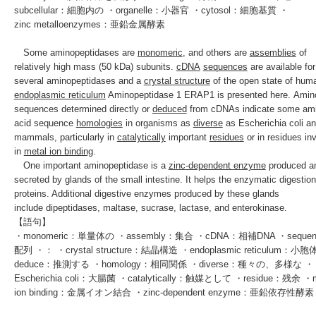
subcellular：細胞内の ・organelle：小器官 ・cytosol：細胞基質 ・
zinc
metalloenzymes
：亜鉛金属酵素
Some aminopeptidases are
monomeric
, and others are
assemblies
of
relatively high mass (50 kDa) subunits.
cDNA
sequences
are available for
several aminopeptidases and a
crystal structure
of the open state of hum
endoplasmic reticulum
Aminopeptidase 1
ERAP1
is presented here. Amin
sequences determined directly or
deduced
from cDNAs indicate some am
acid sequence
homologies
in organisms as
diverse
as
Escherichia coli
an
mammals, particularly in
catalytically
important
residues
or in residues in
in
metal ion binding
.
One important aminopeptidase is a
zinc
-dependent
enzyme
produced a
secreted by glands of the
small intestine
. It helps the enzymatic digestion
proteins. Additional digestive enzymes produced by these glands
include
dipeptidases
,
maltase
,
sucrase
,
lactase
, and
enterokinase
.
【語句】
・monomeric：単量体の ・assembly：集合 ・cDNA：相補DNA ・seque
配列 ・： ・
crystal structure
：結晶構造 ・endoplasmic reticulum：小胞
deduce：推測する ・homology：相同関係 ・diverse：種々の、多様な ・
Escherichia coli
：大腸菌 ・catalytically：触媒として ・residue：残余 ・m
ion binding：金属イオン結合 ・
zinc
-dependent
enzyme
：亜鉛依存性酵素