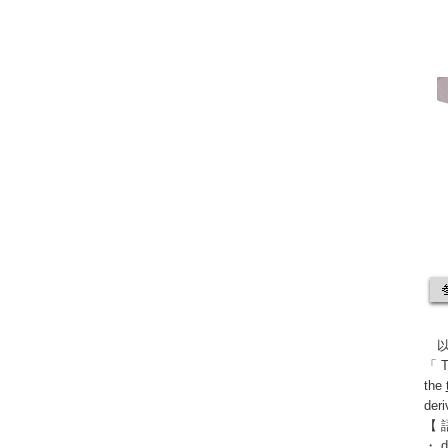
以
「 Th
the
deri
【 
・ 