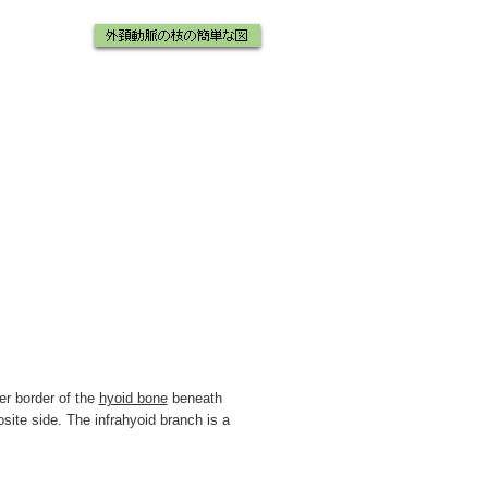
wer border of the
hyoid bone
beneath
osite side. The infrahyoid branch is a