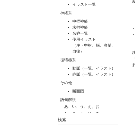
舌
・
・「
「 a
以
「
ま
検索