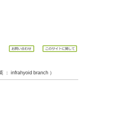
英 ：
infrahyoid
branch ）