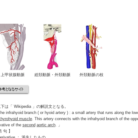
上甲状腺動脈
総頚動脈・外頚動脈
外頚動脈の枝
下は「 Wikipedia
」の解説文となる。
e infrahyoid branch ( or hyoid artery ) : a small artery that runs along the lo
thyrohyoid muscle
. This artery connects with the infrahyoid branch of the opp
vative of the
second
aortic arch
. 」
語 句 】
derivative ： 派生したもの