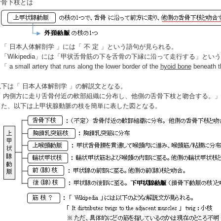
骨下枝とは
「
日本人体解剖学
」には「 不 定 」という語句が見られる。
Wikipedia」には「甲状舌骨筋の下を舌骨の下縁に沿って走行する」とい
 small artery that runs along the lower border of the
hyoid bone
beneath 
下は「
日本人体解剖学
」の解説文となる。
 内側方に走り舌骨付近の軟部組織に分布し、他側の舌骨下枝と吻合する。」
た、以下は上甲状腺動脈の枝を簡単に表した図となる。