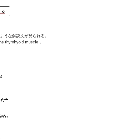
うような解説文が見られる。
the
thyrohyoid muscle
」